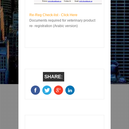
Re-Reg Check-list - Click Here
Documents required for veterinary product
re- registration (Arabic version)
SHARE:
Item Reviewed:
Veterinary Re-Reg Check-list
Rating:
5
Reviewed By:
Votake Websites