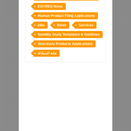
EGYREG News
Human Product Filing Applications
jobs
News
Services
Stability Study Templates & Guidlines
Veterinary Products Applications
نقابة الصيادلة