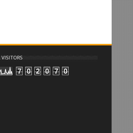
 VISITORS
7
0
2
0
7
0