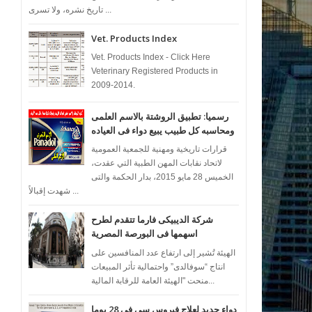
تاريخ نشره، ولا تسرى ...
Vet. Products Index
Vet. Products Index - Click Here
Veterinary Registered Products in
2009-2014.
رسميا: تطبيق الروشتة بالاسم العلمى
ومحاسبه كل طبيب يبيع دواء فى العياده
قرارات تاريخية ومهنية للجمعية العمومية
لاتحاد نقابات المهن الطبية التي عقدت،
الخميس 28 مايو 2015، بدار الحكمة والتى
شهدت إقبالاً ...
شركة الديبيكى فارما تتقدم لطرح
اسهمها فى البورصة المصرية
الهيئة تُشير إلى ارتفاع عدد المنافسين على
انتاج “سوفالدى” واحتمالية تأثر المبيعات
منحت "الهيئة العامة للرقابة المالية...
دواء جديد لعلاج فيروس سى فى 28 يوما