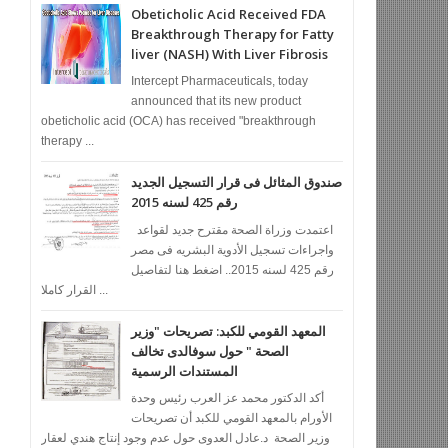
Obeticholic Acid Received FDA
Breakthrough Therapy for Fatty
liver (NASH) With Liver Fibrosis
Intercept Pharmaceuticals, today
announced that its new product
obeticholic acid (OCA) has received "breakthrough
therapy ...
صندوق المثائل فى قرار التسجيل الجديد
رقم 425 لسنه 2015
اعتمدت وزراة الصحة مقترح جديد لقواعد
واجراءات تسجيل الأدوية البشريه فى مصر
رقم 425 لسنه 2015.. اضغط هنا لتفاصيل
القرار كاملا ...
المعهد القومي للكبد: تصريحات "وزير
الصحة " حول سوفالدى تخالف
المستندات الرسمية
أكد الدكتور محمد عز العرب رئيس وحدة
الأورام بالمعهد القومي للكبد أن تصريحات
وزير الصحة د.عادل العدوى حول عدم وجود إنتاج هندي لعقار