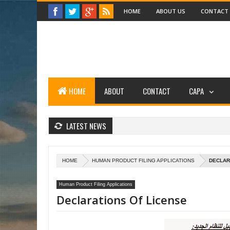
HOME
ABOUT US
CONTACT
HOME
ABOUT
CONTACT
CAPA
LATEST NEWS
HOME
HUMAN PRODUCT FILING APPLICATIONS
DECLAR
Human Product Filing Applications
Declarations Of License