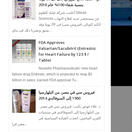
بنسبة شفاء 100% عام 2016
أعلنت شركة جلياد للعلوم Gilead
Sciences عن مستحضر جديد لعلاج التهاب
الكبد الوبائى (فيروس سى) فى 28 يوما وقد
سبق ونشرنا ذلك فى يناي...
FDA Approves
Valsartan/Sacubitril (Entresto)
for Heart Failure by 12.5 $ /
Tablet
Novartis Pharmaceuticals’ new heart
failure drug Entresto, which is projected to reap $5
billion in sales, earned FDA approval Tu...
فيروس سي في مصر، من البلهارسيا
1960 إلى السوفالدي 2014
د. علاء عوض يكتب: فيروس سي في مصر..
من البلهارسيا إلى السوفالدي في ستينيات
القرن الماضي، اتخذت القيادة السياسية في
مصر قرا...