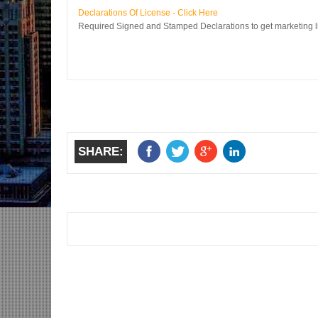
Declarations Of License - Click Here
Required Signed and Stamped Declarations to get marketing l
SHARE:
Item Reviewed:
Declarations Of License
Rating:
5
Reviewed By:
Vota