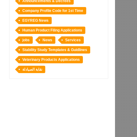
Announcements & Decrees
Company Profile Code for 1st Time
EGYREG News
Human Product Filing Applications
jobs
News
Services
Stability Study Templates & Guidlines
Veterinary Products Applications
نقابة الصيادلة